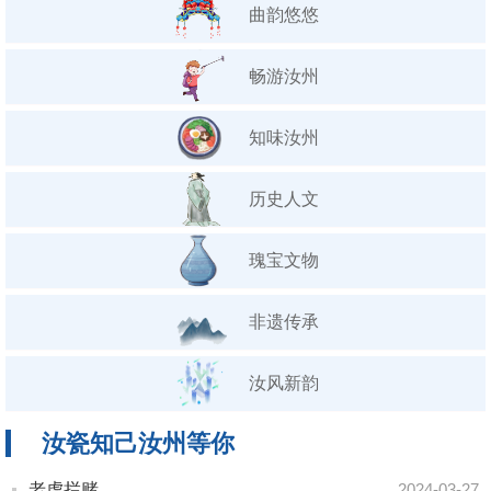
曲韵悠悠
畅游汝州
知味汝州
历史人文
瑰宝文物
非遗传承
汝风新韵
汝瓷知己汝州等你
老虎拦赌
2024-03-27