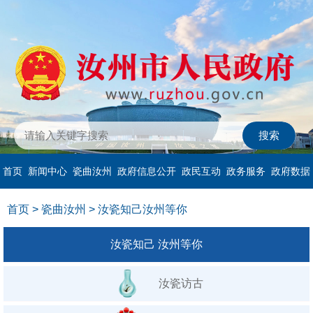
首页
新闻中心
瓷曲汝州
政府信息公开
政民互动
政务服务
政府数据
首页
>
瓷曲汝州
>
汝瓷知己汝州等你
汝瓷知己 汝州等你
汝瓷访古