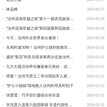
钵盂峰
2024-03-27
“汝州花海穿越之旅”第十一届杏花旅游文化节开幕
2024-03-26
“汝州花海穿越之旅”第四届紫荆花旅游文化节开幕
2024-03-26
今天，汝州向全世界发出邀请！
2024-03-26
生死时速30秒！汝州护士跳到抢救车上救人……
2024-03-22
盛世“梨花”和音乐喷泉将再次绽放汝州夜空！
2024-03-21
九大主题活动带你邂逅春日美好，这样的汝州你怎能不爱？
2024-03-21
骄傲！汝州为荣立二等功现役军人家庭送喜报
2024-03-21
“护士小姐姐”跪地救人汝州的哥及时拍下
2024-02-22
张爱霞：巧手捏灯盏指尖传非遗
2024-02-21
宋兆普入选第六批国家级 非遗代表性传承人推荐人选公示
2024-02-21