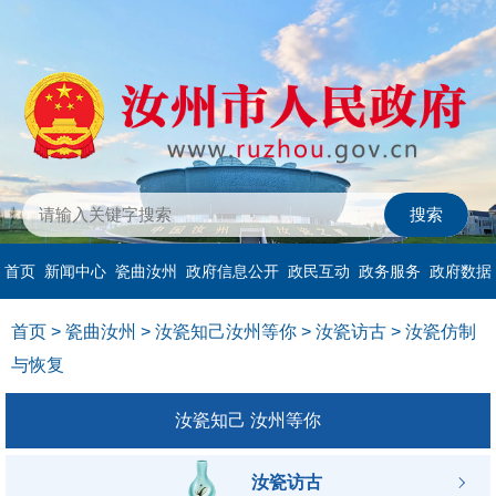
首页
新闻中心
瓷曲汝州
政府信息公开
政民互动
政务服务
政府数据
首页
>
瓷曲汝州
>
汝瓷知己汝州等你
>
汝瓷访古
>
汝瓷仿制
与恢复
汝瓷知己 汝州等你
汝瓷访古