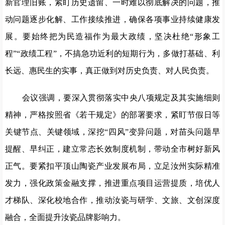
新官理旧账，紧盯历史遗留、一时难以彻底解决的问题，推
动问题逐步化解、工作接续推进，确保各项事业持续健康发
展。要始终把为民造福作为最大政绩，坚决杜绝“形象工
程”“政绩工程”，不搞急功近利的短期行为，多做打基础、利
长远、惠民生的实事，真正做到对历史负责、对人民负责。
会议强调，要深入贯彻落实中央八项规定及其实施细则
精神，严格按照省《若干规定》的部署要求，紧盯节假日等
关键节点、关键领域，深挖“四风”变异问题，对苗头问题早
提醒、早纠正，建立常态长效制度机制，带动全市树好新风
正气。要紧扣平顶山陶瓷产业发展布局，立足汝州实际精准
发力，强化政策金融支撑，推进重点项目运营提质，培优人
才梯队、深化校地合作，推动汝瓷与研学、文旅、文创深度
融合，全面提升汝瓷品牌影响力。