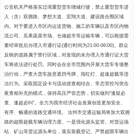
公安机关严格落实过境重型货车绕城行驶，禁止重型货车进
入（含）双拥路、梦想大道、宏翔大道、建设路合围区域
内。对于要进入市区内运送货物、施工的车辆以及市区内物
流公司、瓜果蔬菜市场、仓储超市等运输车辆，可以根据需
要经审批后办理入市通行证(通行时间为21:00-06:00)。群众
反映的道路属于禁行区域，对发现的未办理入市通行证大货
车将依法进行处罚。同时会在全市范围内开展大货车专项整
治行动，严查大货车故意遮挡号牌、闯红灯、超速超载等违
法行为。采取固定设卡与流动巡查相结合、常态管控与突击
夜查相补充的模式，保持高压严管态势，切实做到“逢疑必
查、逢超必纠”。全力为我市经济社会发展创造更加安全、
有序、畅通的道路交通环境。 汝州市交通运输局将加大双拥
路的超限超载车辆治理力度。一是强化源头监管。对货运场
站、矿山等货运源头单位，落实装载登记、严禁超限车辆出