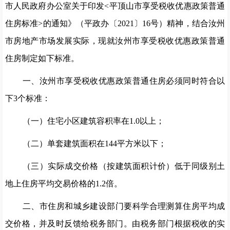
市人民政府办公室关于印发<平顶山市享受税收优惠政策普通
住房标准>的通知》
（平政办〔
2021
〕
16
号）精神，结合
汝州
市房地产市场发展实际，现就汝州市享受税收优惠政策普通
住房制定如下标准。
一、
汝州
市享受税收优惠政策普通住房必须同时符合以
下
3
个标准：
（一）
住宅小区建筑容积率在
1.0
以上；
（二）
单套建筑面积在
144
平方米以下；
（三）
实际成交价格（按建筑面积计价）低于同级别土
地上住房平均交易价格的
1.2
倍。
二、市
住房和城乡建设
部门要科学合理测算住房平均
成
交
价格，并及时
反馈给
税务部门。
由税务部门根据税收的实