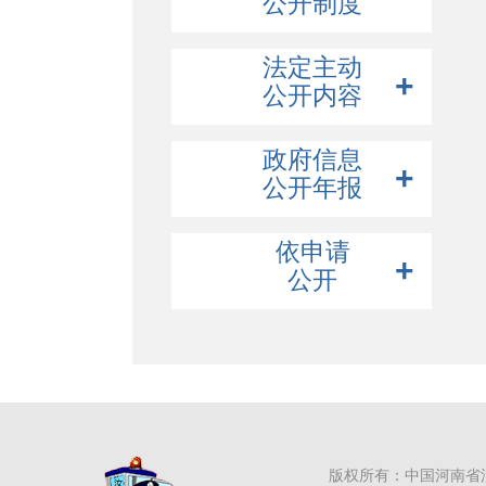
公开制度
法定主动
公开内容
政府概况
政府信息
公开年报
规划信息
市政府领导
会议报告
市政府组成部门
规划纲要
2025年
依申请
财政信息
人事任免
国民经济和发展规划
政府工作报告
公开
2024年
统计信息
专项规划
市政府常务会议
总预算
2023年
行政权力清单
在线申请
国土空间规划
市政府全体会议
总决算
数据下载
2022年
重大行政决策公开
部门预算
统计公报
建议提案
部门决算
统计分析
决策公开制度
政策解读
决策事项目录
办理总体情况
公示公告
草案及说明
人大代表建议
版权所有：中国河南省