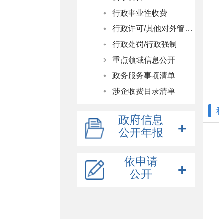
草案及说明
人大代表建议
行政事业性收费
意见征集
政协委员提案
行政许可/其他对外管理服务
意见反馈
行政处罚/行政强制
重点领域信息公开
政务服务事项清单
应急管理
涉企收费目录清单
政府集中采购
自然资源
政府信息
食品药品监管
公开年报
稳岗就业
2025年
养老服务
依申请
公开
2024年
义务教育
2023年
涉农补贴
在线申请
2022年
公共文化服务