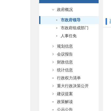
政府概况
市政府领导
市政府组成部门
人事任免
规划信息
会议报告
规划纲要
财政信息
国民经济和发展规划
政府工作报告
统计信息
专项规划
市政府常务会议
总预算
行政权力清单
国土空间规划
市政府全体会议
总决算
数据下载
重大行政决策公开
部门预算
统计公报
建议提案
部门决算
统计分析
决策公开制度
政策解读
决策事项目录
办理总体情况
公示公告