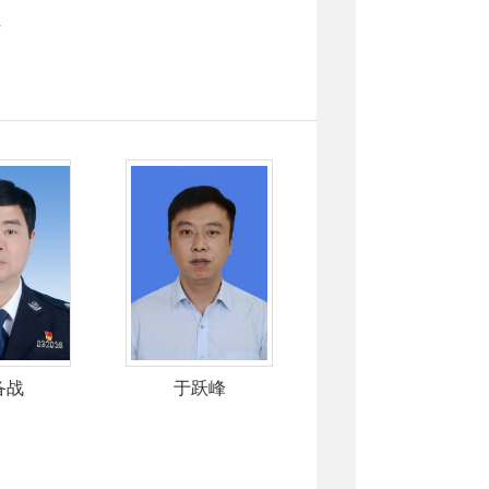
杰
备战
于跃峰