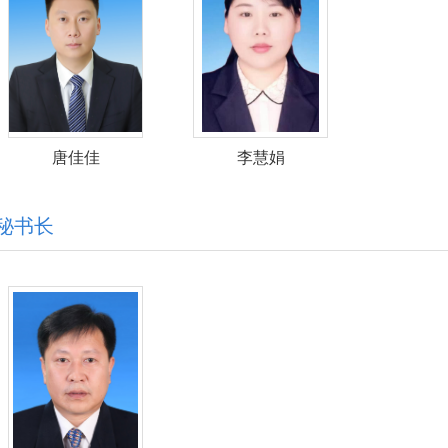
唐佳佳
李慧娟
秘书长