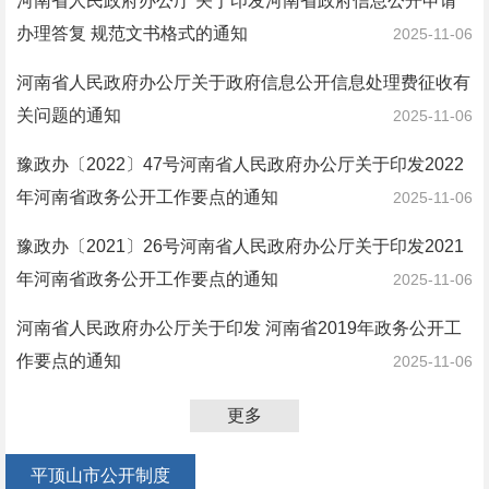
河南省人民政府办公厅 关于印发河南省政府信息公开申请
办理答复 规范文书格式的通知
2025-11-06
河南省人民政府办公厅关于政府信息公开信息处理费征收有
关问题的通知
2025-11-06
豫政办〔2022〕47号河南省人民政府办公厅关于印发2022
年河南省政务公开工作要点的通知
2025-11-06
豫政办〔2021〕26号河南省人民政府办公厅关于印发2021
年河南省政务公开工作要点的通知
2025-11-06
河南省人民政府办公厅关于印发 河南省2019年政务公开工
作要点的通知
2025-11-06
更多
平顶山市公开制度