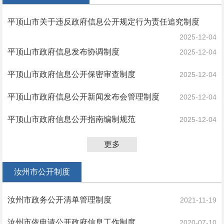
平顶山市关于违反政府信息公开规定行为责任追究制度
2025-12-04
平顶山市政府信息发布协调制度
2025-12-04
平顶山市政府信息公开保密审查制度
2025-12-04
平顶山市政府信息公开新闻发布会管理制度
2025-12-04
平顶山市政府信息公开指南编制规范
2025-12-04
更多
汝州市公开制度
汝州市政务公开清单管理制度
2021-11-19
汝州市依申请公开政府信息工作制度
2020-07-10