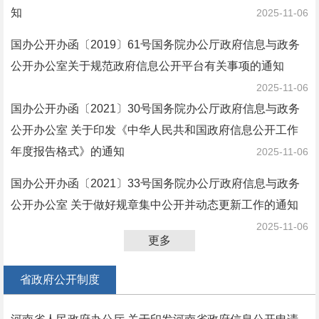
知
2025-11-06
国办公开办函〔2019〕61号国务院办公厅政府信息与政务
公开办公室关于规范政府信息公开平台有关事项的通知
2025-11-06
国办公开办函〔2021〕30号国务院办公厅政府信息与政务
公开办公室 关于印发《中华人民共和国政府信息公开工作
年度报告格式》的通知
2025-11-06
国办公开办函〔2021〕33号国务院办公厅政府信息与政务
公开办公室 关于做好规章集中公开并动态更新工作的通知
2025-11-06
更多
省政府公开制度