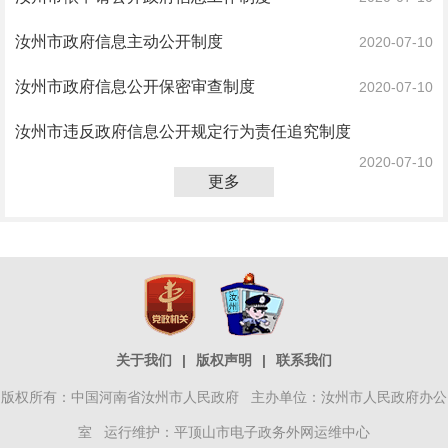
汝州市政府信息主动公开制度
2020-07-10
汝州市政府信息公开保密审查制度
2020-07-10
汝州市违反政府信息公开规定行为责任追究制度
2020-07-10
更多
关于我们
|
版权声明
|
联系我们
版权所有：中国河南省汝州市人民政府 主办单位：汝州市人民政府办公
室 运行维护：平顶山市电子政务外网运维中心