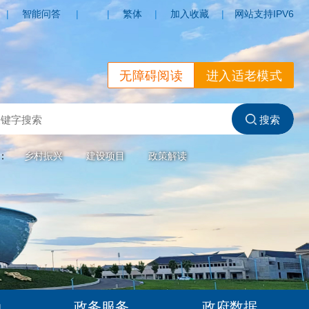
|
智能问答
|
|
繁体
|
加入收藏
|
网站支持IPV6
无障碍阅读
进入适老模式
索：
乡村振兴
建设项目
政策解读
动
政务服务
政府数据