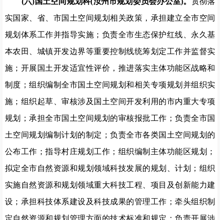
(六)国土空间规划科(汝州市规划委员会办公室)
。
贯彻
落
实国家、省、市国土空间规划相关政策，承担建立全市空间
规
划体系工作并指导实施；负责全市生态保护红线、永久基
本农田、
城镇开发边界等重要控制线统筹划定工作并监督实
施；开展国土开发适宜性评价，推进落实主体功能区战略和
制度；组织编
制全
市国土空间规划和相关专项规划并组织实
施；组织起草、审核涉
及国土空间开发利用的市内重大专项
规划；承担全市
国土空间规
划的审核报批工作；负责全市国
土空间规划编
制计划的制定；负责全市各类国土空间规划的
公布工作；指导村庄规划工作；组织编制主体功能区规划；
拟定全市自然资源和规划领域科技发展的
规划、计划；组织
实施自然资源和规划领域重大科技工程、项目
及创新能力建
设；承担科技体系建设及科技成果的管理工作；牵头组织制
定自然资源和规划管理方面的技术标准和规定；负责开
展涉