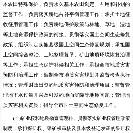
农田特殊保护，负责永久基本农田划定、占用和补划的
本
监督工作；
负责落实耕地占补平衡管理工作；承担土地征
收征用管理工作；负责耕地保护政策与林地、草地、湿地
等土地资
源保护政策的衔接。贯彻落实国土空间生态修复
政策，组织制定实施县
级国土空
间生态修复规划；承担国
土空间综合整治、土地整理复垦、矿山
地质环境恢复治理
等工作；承担生态保护补偿相关工作；承担全
市地质灾害
预防和治理工作；编制全市地质
灾害规划并监督检查
执行
情况；管理财政出资的地质灾害预防和
治理项目；监督管
理地下水过量开采及引发的地面沉降等地质问题；管理地
质灾害相
关资质；指导全市国土空间生态修复工作。
(十)矿业权和地质勘查管理科。
贯彻落实矿业权管理政策
制度；承担探矿权、采矿权审核及县本级登
记发证的采矿权