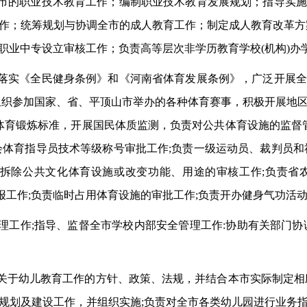
全市的职业技术教育工作；编制职业技术教育发展规划；指导实
作；统筹规划与协调全市的成人教育工作；制定成人教育改革方
职业中专设立审核工作；负责高等层次非学历教育学校(机构)办
彻落实《全民健身条例》和《河南省体育发展条例》，广泛开展
组织参加国家、省、平顶山市举办的各种体育赛事，积极开展地
体育锻炼标准，开展国民体质监测，负责对公共体育设施的监督
会体育指导员技术等级称号审批工作;负责一级运动员、裁判员和
责拆除公共文化体育设施或改变功能、用途的审核工作;负责省
申报工作;负责临时占用体育设施的审批工作;负责开办健身气功活
管理工作;指导、监督全市学校内部安全管理工作:协助有关部门
市关于幼儿教育工作的方针、政策、法规，并结合本市实际制定相
规划及建设工作，并组织实施;负责对全市各类幼儿园进行业务