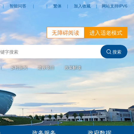
|
智能问答
|
|
繁体
|
加入收藏
|
网站支持IPV6
无障碍阅读
进入适老模式
索：
乡村振兴
建设项目
政策解读
动
政务服务
政府数据