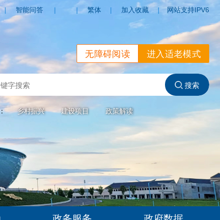
|
智能问答
|
|
繁体
|
加入收藏
|
网站支持IPV6
无障碍阅读
进入适老模式
索：
乡村振兴
建设项目
政策解读
动
政务服务
政府数据