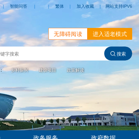
|
智能问答
|
|
繁体
|
加入收藏
|
网站支持IPV6
无障碍阅读
进入适老模式
索：
乡村振兴
建设项目
政策解读
动
政务服务
政府数据